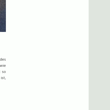
 des
 wie
t so
ist,