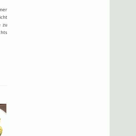
iner
icht
e zu
chts