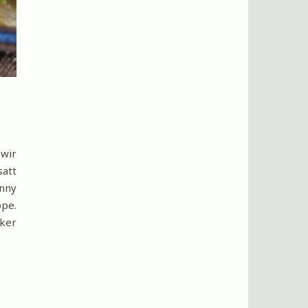
wir
satt
enny
ppe.
ker