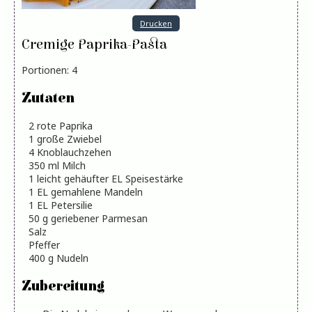
Drucken
Cremige Paprika-Pasta
Portionen
:
4
Zutaten
2
rote Paprika
1
große Zwiebel
4
Knoblauchzehen
350
ml
Milch
1
leicht gehäufter EL Speisestärke
1
EL
gemahlene Mandeln
1
EL
Petersilie
50
g
geriebener Parmesan
Salz
Pfeffer
400
g
Nudeln
Zubereitung