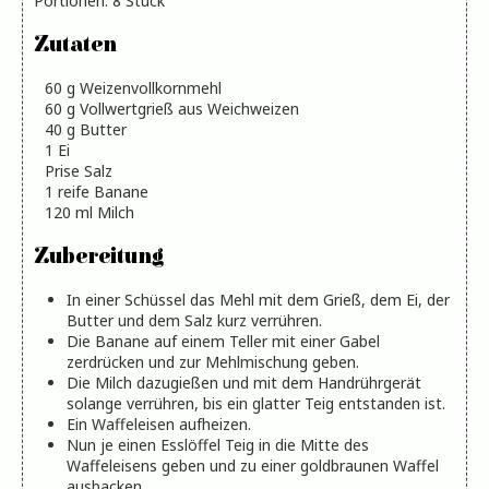
Portionen
:
8
Stück
Zutaten
60
g
Weizenvollkornmehl
60
g
Vollwertgrieß aus Weichweizen
40
g
Butter
1
Ei
Prise
Salz
1
reife
Banane
120
ml
Milch
Zubereitung
In einer Schüssel das Mehl mit dem Grieß, dem Ei, der
Butter und dem Salz kurz verrühren.
Die Banane auf einem Teller mit einer Gabel
zerdrücken und zur Mehlmischung geben.
Die Milch dazugießen und mit dem Handrührgerät
solange verrühren, bis ein glatter Teig entstanden ist.
Ein Waffeleisen aufheizen.
Nun je einen Esslöffel Teig in die Mitte des
Waffeleisens geben und zu einer goldbraunen Waffel
ausbacken.