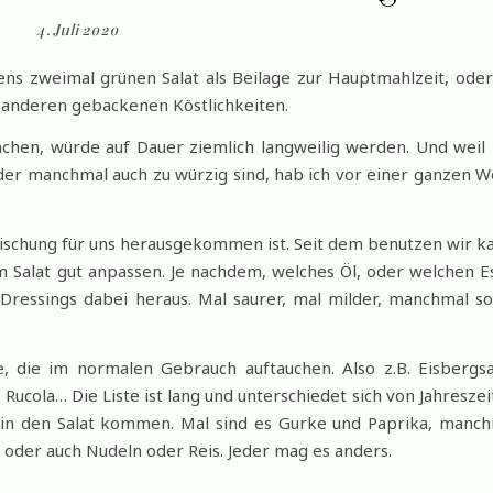
4. Juli 2020
ens zweimal grünen Salat als Beilage zur Hauptmahlzeit, oder
r anderen gebackenen Köstlichkeiten.
chen, würde auf Dauer ziemlich langweilig werden. Und weil
der manchmal auch zu würzig sind, hab ich vor einer ganzen W
e Mischung für uns herausgekommen ist. Seit dem benutzen wir 
em Salat gut anpassen. Je nachdem, welches Öl, oder welchen E
Dressings dabei heraus. Mal saurer, mal milder, manchmal s
te, die im normalen Gebrauch auftauchen. Also z.B. Eisbergsa
, Rucola… Die Liste ist lang und unterschiedet sich von Jahreszei
e in den Salat kommen. Mal sind es Gurke und Paprika, manc
 oder auch Nudeln oder Reis. Jeder mag es anders.