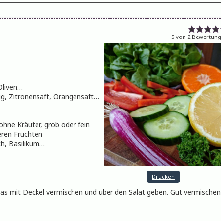
5
von
2
Bewertung
Oliven…
sig, Zitronensaft, Orangensaft…
 ohne Kräuter, grob oder fein
eren Früchten
uch, Basilikum…
Drucken