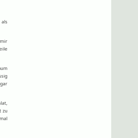
 als
 mir
eile
kaum
ssig
ogar
lat,
t zu
hmal