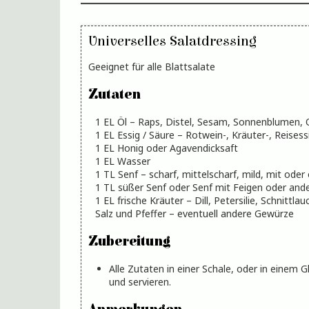
Universelles Salatdressing
Geeignet für alle Blattsalate
Zutaten
1
EL
Öl
– Raps, Distel, Sesam, Sonnenblumen, 
1
EL
Essig / Säure
– Rotwein-, Kräuter-, Reises
1
EL
Honig
oder Agavendicksaft
1
EL
Wasser
1
TL
Senf
– scharf, mittelscharf, mild, mit oder
1
TL
süßer Senf
oder Senf mit Feigen oder and
1
EL
frische Kräuter
– Dill, Petersilie, Schnittla
Salz und Pfeffer
– eventuell andere Gewürze
Zubereitung
Alle Zutaten in einer Schale, oder in einem Glas mit Deckel vermischen und über den Salat geben. Gut vermischen
und servieren.