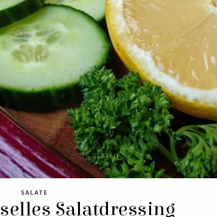
SALATE
selles Salatdressing