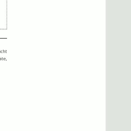
ucht
ate,