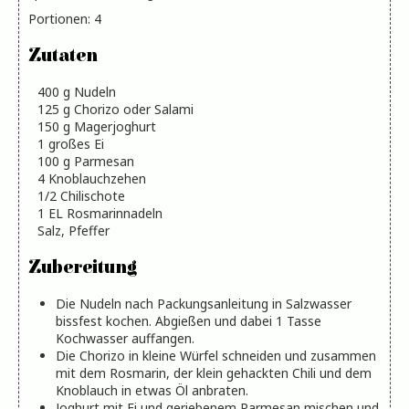
Portionen
:
4
Zutaten
400
g
Nudeln
125
g
Chorizo oder Salami
150
g
Magerjoghurt
1
großes
Ei
100
g
Parmesan
4
Knoblauchzehen
1/2
Chilischote
1
EL
Rosmarinnadeln
Salz, Pfeffer
Zubereitung
Die Nudeln nach Packungsanleitung in Salzwasser
bissfest kochen. Abgießen und dabei 1 Tasse
Kochwasser auffangen.
Die Chorizo in kleine Würfel schneiden und zusammen
mit dem Rosmarin, der klein gehackten Chili und dem
Knoblauch in etwas Öl anbraten.
Joghurt mit Ei und geriebenem Parmesan mischen und