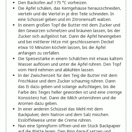
Den Backofen auf 175 °C vorheizen.
Die Äpfel schälen, das Kerngehäuse herausschneiden,
vierteln und die Viertel in je drei Teile schneiden. In
eine Schüssel geben und im Zitronensaft wälzen.
In einem großen Topf die Butter mit dem Zucker und
den Gewürzen schmelzen und bräunen lassen, bis der
Zucker sich aufgelöst hat. Dann die Äpfel hineingeben
und bei mittlerer Hitze mit geschlossenem Deckel
etwa 10 Minuten köcheln lassen, bis die Äpfel
anfangen zu zerfallen.
Die Speisestärke in einem Schälchen mit etwas kaltem
Wasser auflösen und unter die Äpfel rühren. Den Topf
vom Herd nehmen und abkühlen lassen.
In der Zwischenzeit für den Teig die Butter mit dem
Frischkäse und dem Zucker schaumig rühren. Dann
das Ei dazu geben und solange aufschlagen, bis die
Farbe des Teiges heller geworden ist und eine cremige
Konsistenz hat. Dann die Milch unterrühren und die
Aromen dazu geben.
In einer anderen Schüssel das Mehl mit dem
Backpulver, dem Natron und dem Salz mischen.
Esslöffelweise unter die Creme rühren.
Nun eine Springform öffnen und ein Stück Backpapier
auf die Platte legen. Den Ring darauf setzen und