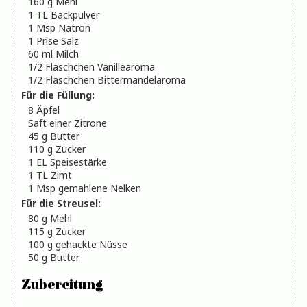
160
g
Mehl
1
TL
Backpulver
1
Msp Natron
1
Prise Salz
60
ml
Milch
1/2
Fläschchen Vanillearoma
1/2
Fläschchen Bittermandelaroma
Für die Füllung:
8
Äpfel
Saft einer Zitrone
45
g
Butter
110
g
Zucker
1
EL
Speisestärke
1
TL
Zimt
1
Msp gemahlene Nelken
Für die Streusel:
80
g
Mehl
115
g
Zucker
100
g
gehackte Nüsse
50
g
Butter
Zubereitung