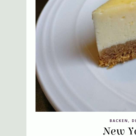
,
BACKEN
D
New Y