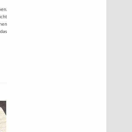
ben.
icht
mmen
 das