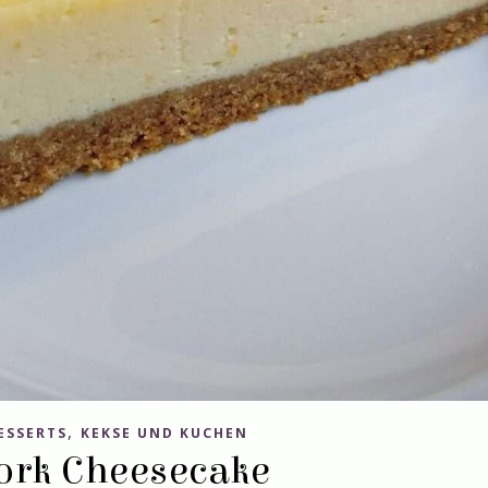
,
ESSERTS
KEKSE UND KUCHEN
ork Cheesecake