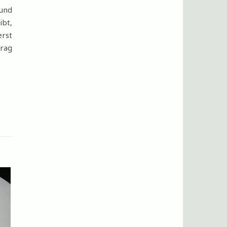
 und
ibt,
erst
trag