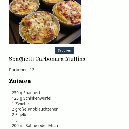
Drucken
Spaghetti Carbonara Muffins
Portionen
:
12
Zutaten
250
g
Spaghetti
125
g
Schinkenwürfel
1
Zwiebel
2
große
Knoblauchzehen
2
Eigelb
1
Ei
200
ml
Sahne oder Milch