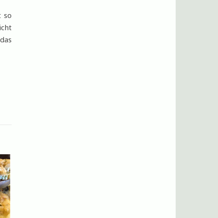
t so
icht
 das