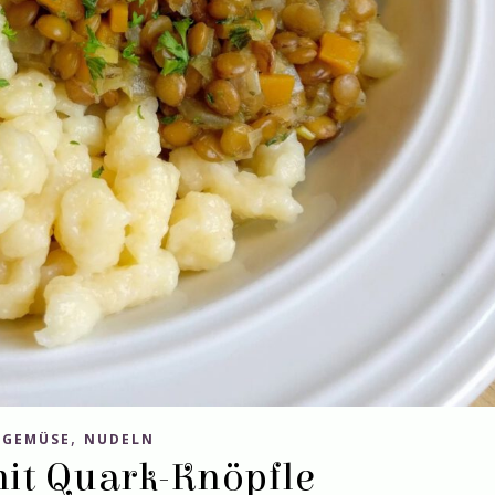
,
GEMÜSE
NUDELN
it Quark-Knöpfle