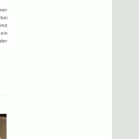
iner
 bei
 mit
 ein
eder