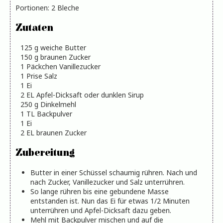
Portionen
:
2
Bleche
Zutaten
125
g
weiche Butter
150
g
braunen Zucker
1
Päckchen Vanillezucker
1
Prise Salz
1
Ei
2
EL
Apfel-Dicksaft oder dunklen Sirup
250
g
Dinkelmehl
1
TL
Backpulver
1
Ei
2
EL
braunen Zucker
Zubereitung
Butter in einer Schüssel schaumig rühren. Nach und
nach Zucker, Vanillezucker und Salz unterrühren.
So lange rühren bis eine gebundene Masse
entstanden ist. Nun das Ei für etwas 1/2 Minuten
unterrühren und Apfel-Dicksaft dazu geben.
Mehl mit Backpulver mischen und auf die