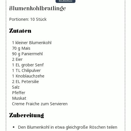
Blumenkohlbratlinge
Portionen
:
10
Stück
Zutaten
1
kleiner Blumenkohl
70
g
Mais
90
g
Paniermehl
2
Eier
1
EL
grober Senf
1
TL
Chilipulver
1
Knoblauchzehe
2
EL
Petersilie
Salz
Pfeffer
Muskat
Creme Fraiche zum Servieren
Zubereitung
Den Blumenkohl in etwa gleichgroße Röschen teilen